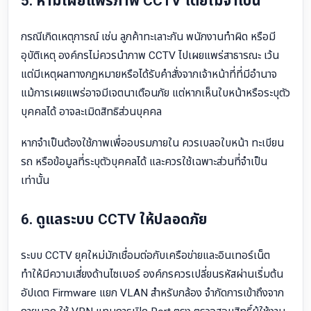
5. ห้ามเผยแพร่ภาพ CCTV โดยไม่จำเป็น
กรณีเกิดเหตุการณ์ เช่น ลูกค้าทะเลาะกัน พนักงานทำผิด หรือมี
อุบัติเหตุ องค์กรไม่ควรนำภาพ CCTV ไปเผยแพร่สาธารณะ เว้น
แต่มีเหตุผลทางกฎหมายหรือได้รับคำสั่งจากเจ้าหน้าที่ที่มีอำนาจ
แม้การเผยแพร่อาจมีเจตนาเตือนภัย แต่หากเห็นใบหน้าหรือระบุตัว
บุคคลได้ อาจละเมิดสิทธิส่วนบุคคล
หากจำเป็นต้องใช้ภาพเพื่ออบรมภายใน ควรเบลอใบหน้า ทะเบียน
รถ หรือข้อมูลที่ระบุตัวบุคคลได้ และควรใช้เฉพาะส่วนที่จำเป็น
เท่านั้น
6. ดูแลระบบ CCTV ให้ปลอดภัย
ระบบ CCTV ยุคใหม่มักเชื่อมต่อกับเครือข่ายและอินเทอร์เน็ต
ทำให้มีความเสี่ยงด้านไซเบอร์ องค์กรควรเปลี่ยนรหัสผ่านเริ่มต้น
อัปเดต Firmware แยก VLAN สำหรับกล้อง จำกัดการเข้าถึงจาก