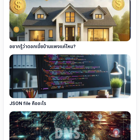
อยากรู้ว่าดอกเบี้ยบ้านแพงแค่ไหน?
JSON file คืออะไร