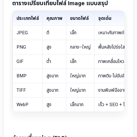
ตารางเปรียบเทียบไฟล์ Image แบบสรุป
ประเภทไฟล์
คุณภาพ
ขนาดไฟล์
จุดเด่น
JPEG
ดี
เล็ก
เหมาะกับภาพถ่าย
PNG
สูง
กลาง–ใหญ่
พื้นหลังโปร่งใส
GIF
ต่ำ
เล็ก
ภาพเคลื่อนไหว
BMP
สูงมาก
ใหญ่มาก
ภาพดิบ ไม่บีบอัด
TIFF
สูงมาก
ใหญ่มาก
งานพิมพ์มืออาชีพ
WebP
สูง
เล็กมาก
เร็ว + SEO + โปร่งใส